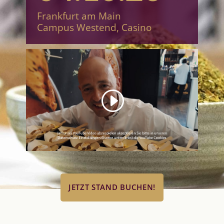
Frankfurt am Main
Campus Westend, Casino
Sie sehen gerade einen Platzhalterinhalt von
Standard
. Um auf den eigentlichen Inhalt
zuzugreifen, klicken Sie auf den Button unten.
Bitte beachten Sie, dass dabei Daten an
Drittanbieter weitergegeben werden.
Inhalt entsperren
Weitere Informationen
JETZT STAND BUCHEN!